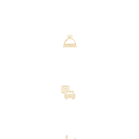
Internet (fibre optique)
Une connexion Wi-Fi est disponible dans tout l’établissement
gratuitement.
Réception
Facture fournie sur demande / Service de concierge / Bagagerie /
Service de change / Réception ouverte 24h/24
Parking
Un parking intérieur privé est disponible sur place (uniquement sur
réservation) au tarif de 15 Dinars par jour