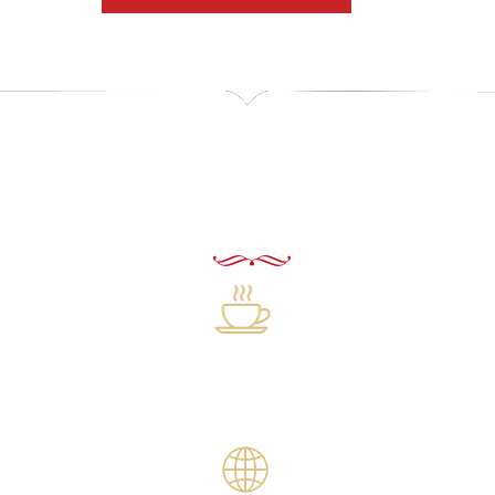
Hôtel Tiba
Nos services
Restauration
Petit-déjeuner buffet du 7H à 10H