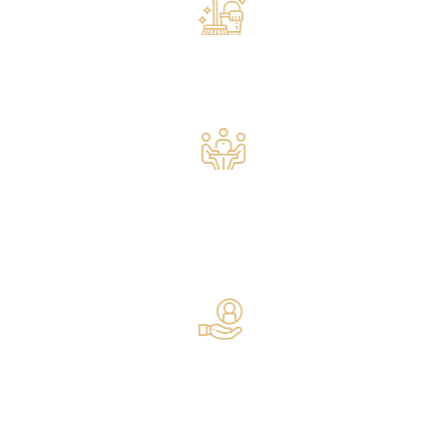
Services de nettoyage
Service de ménage quotidien / Articles de toilette gratuits
Services d'affaires
Fax/photocopies En supplément / Salles de réunion/réception En
supplément
Général
Climatisation / Chauffage / Ascenseur / Équipements pour les
personnes handicapées / Service d’étage