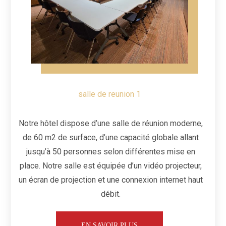
Dispositions de la salle
Dispositions de la salle
salle de conference
salle de conference
salle de meeting1
salle de reunion 1
Notre hôtel dispose d’une salle de réunion moderne,
de 60 m2 de surface, d’une capacité globale allant
jusqu’à 50 personnes selon différentes mise en
place. Notre salle est équipée d’un vidéo projecteur,
un écran de projection et une connexion internet haut
débit.
EN SAVOIR PLUS