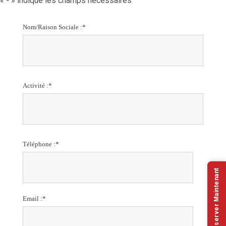
«
» indique les champs nécessaires
*
Nom/Raison Sociale :
*
Activité :
*
Téléphone :
*
Réserver Maintenant
Email :
*